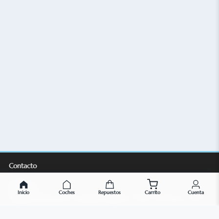
Contacto
Dirección
Inicio
Coches
Repuestos
Carrito
Cuenta
Habitación 106, No.147 Avenida Guangma, Pueblo Machong, Ciudad
de Dongguan, Provincia de Guangdong
Correo electrónico